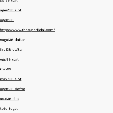
pg138 slot
agen138 slot
agen138
https://www.thesuperficial.com/
naga138 daftar
fire138 daftar
egp88 slot
koin69
koin 138 slot
agen138 daftar
asu138 slot
toto togel