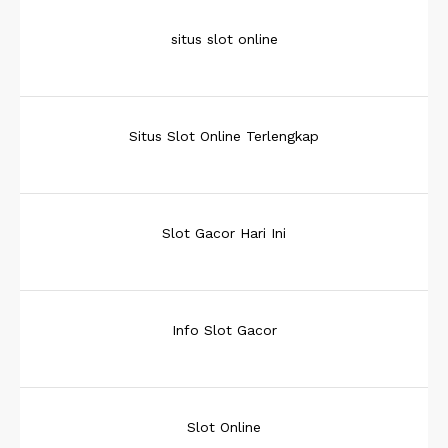
p
o
situs slot online
s
Situs Slot Online Terlengkap
Slot Gacor Hari Ini
Info Slot Gacor
Slot Online