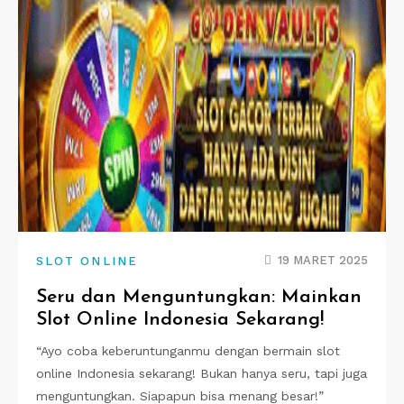
19 MARET 2025
SLOT ONLINE
Seru dan Menguntungkan: Mainkan
Slot Online Indonesia Sekarang!
“Ayo coba keberuntunganmu dengan bermain slot
online Indonesia sekarang! Bukan hanya seru, tapi juga
menguntungkan. Siapapun bisa menang besar!”