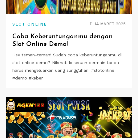
14 MARET 2025
SLOT ONLINE
Coba Keberuntunganmu dengan
Slot Online Demo!
Hey teman-teman! Sudah coba keberuntunganmu di
slot online demo? Nikmati keseruan bermain tanpa
harus mengeluarkan uang sungguhan! #slotonline
#demo #keber