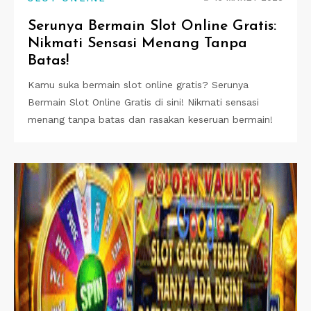
Serunya Bermain Slot Online Gratis:
Nikmati Sensasi Menang Tanpa
Batas!
Kamu suka bermain slot online gratis? Serunya
Bermain Slot Online Gratis di sini! Nikmati sensasi
menang tanpa batas dan rasakan keseruan bermain!