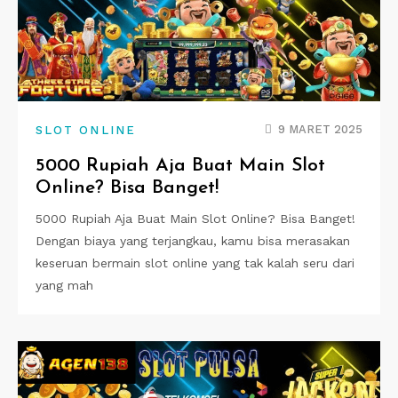
9 MARET 2025
SLOT ONLINE
5000 Rupiah Aja Buat Main Slot
Online? Bisa Banget!
5000 Rupiah Aja Buat Main Slot Online? Bisa Banget!
Dengan biaya yang terjangkau, kamu bisa merasakan
keseruan bermain slot online yang tak kalah seru dari
yang mah