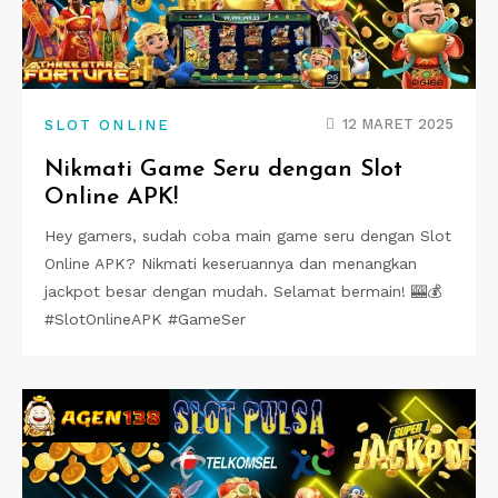
12 MARET 2025
SLOT ONLINE
Nikmati Game Seru dengan Slot
Online APK!
Hey gamers, sudah coba main game seru dengan Slot
Online APK? Nikmati keseruannya dan menangkan
jackpot besar dengan mudah. Selamat bermain! 🎰💰
#SlotOnlineAPK #GameSer