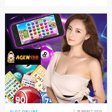
16 MARET 2025
SLOT ONLINE