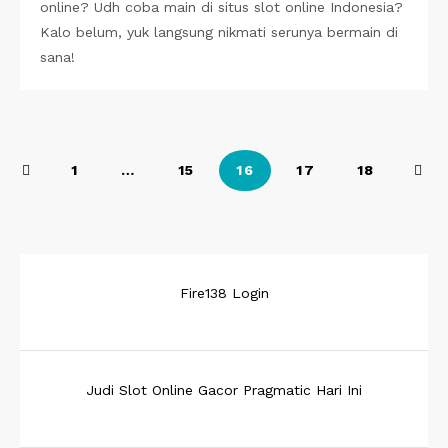
online? Udh coba main di situs slot online Indonesia?
Kalo belum, yuk langsung nikmati serunya bermain di
sana!
P
1
…
15
16
17
18
a
g
i
Fire138 Login
n
a
s
Judi Slot Online Gacor Pragmatic Hari Ini
i