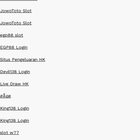
JowoToto Slot
JowoToto Slot
egp88 slot
EGP88 Login
Situs Pengeluaran HK
Devil138 Login
Live Draw HK
สล็อต
King138 Login
King138 Login
slot w77