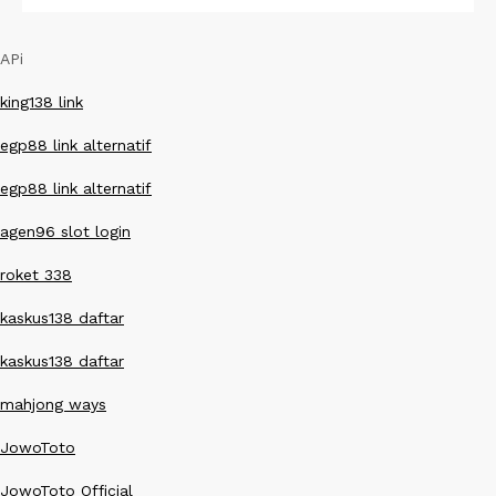
APi
king138 link
egp88 link alternatif
egp88 link alternatif
agen96 slot login
roket 338
kaskus138 daftar
kaskus138 daftar
mahjong ways
JowoToto
JowoToto Official