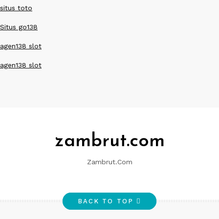
situs toto
Situs go138
agen138 slot
agen138 slot
zambrut.com
Zambrut.com
BACK TO TOP