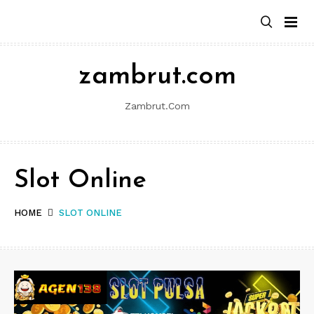
Skip
to
content
zambrut.com
Zambrut.com
Slot Online
HOME
SLOT ONLINE