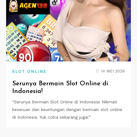
14 MEI 2026
SLOT ONLINE
Serunya Bermain Slot Online di
Indonesia!
“Serunya Bermain Slot Online di Indonesia! Nikmati
keseruan dan keuntungan dengan bermain slot online
di Indonesia. Yuk coba sekarang juga!”