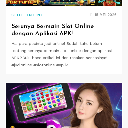
15 MEI 2026
SLOT ONLINE
Serunya Bermain Slot Online
dengan Aplikasi APK!
Hai para pecinta judi online! Sudah tahu belum
tentang serunya bermain slot online dengan aplikasi
APK? Yuk, baca artikel ini dan rasakan sensasinya!
#judionline #slotonline #aplik