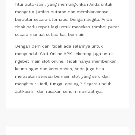
fitur auto-spin, yang memungkinkan Anda untuk
mengatur jumlah putaran dan membiarkannya
berputar secara otomatis. Dengan begitu, Anda
tidak perlu repot lagi untuk menekan tombol putar
secara manual setiap kali bermain.
Dengan demikian, tidak ada salahnya untuk
mengunduh Slot Online APK sekarang juga untuk
ngebet main slot online. Tidak hanya memberikan
keuntungan dan kemudahan, Anda juga bisa
merasakan sensasi bermain slot yang seru dan
menghibur. Jadi, tunggu apalagi? Segera unduh
aplikasi ini dan rasakan sendiri manfaatnya!