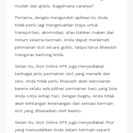
mudah dan gratis. Bagaimana caranya?
Pertama, dengan mengunduh aplikasi ini, Anda
tidak perlu lagi mengeluarkan biaya untuk
transportasi, akomodasi, atau bahkan makan dan
minum selama bermain. Anda dapat menikmati
permainan slot secara gratis, tanpa harus khawatir
menguras kantong Anda.
Selain itu, Slot Online APK juga menyediakan
berbagai jenis permainan slot yang menarik dan
seru. Anda tidak perlu khawatir akan kebosanan
karena selalu ada pilihan permainan baru yang bisa
Anda coba setiap hari. Dengan begitu, Anda tidak
akan kehilangan kesenangan dan sensasi bermain
slot yang ditawarkan oleh kasino.
Selain itu, Slot Online APK juga menyediakan fitur
yang memudahkan Anda dalam bermain seperti