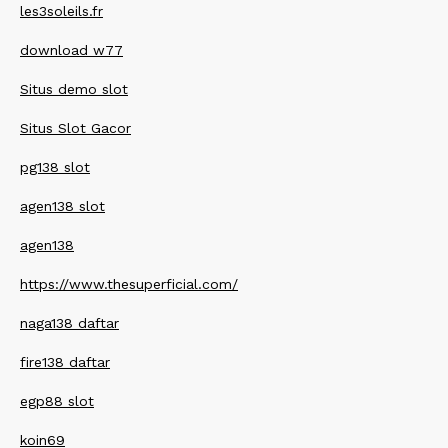
les3soleils.fr
download w77
Situs demo slot
Situs Slot Gacor
pg138 slot
agen138 slot
agen138
https://www.thesuperficial.com/
naga138 daftar
fire138 daftar
egp88 slot
koin69