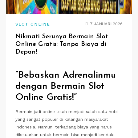
7 JANUARI 2026
SLOT ONLINE
Nikmati Serunya Bermain Slot
Online Gratis: Tanpa Biaya di
Depan!
“Bebaskan Adrenalinmu
dengan Bermain Slot
Online Gratis!”
Bermain judi online telah menjadi salah satu hobi
yang sangat populer di kalangan masyarakat
Indonesia. Namun, terkadang biaya yang harus
dikeluarkan untuk bermain bisa menjadi kendala