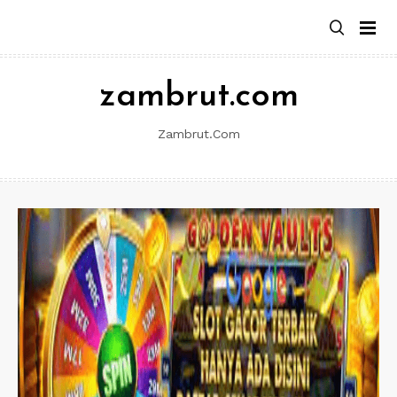
Skip
to
content
zambrut.com
Zambrut.com