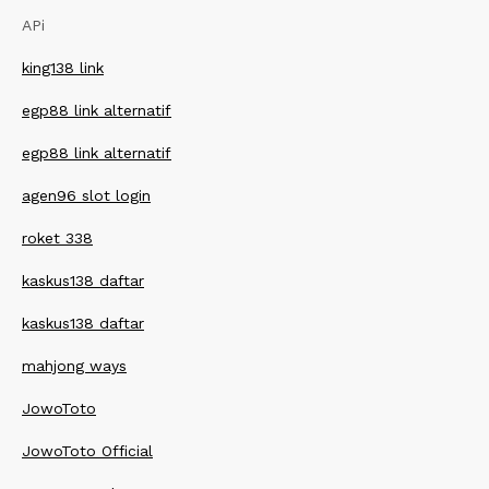
APi
king138 link
egp88 link alternatif
egp88 link alternatif
agen96 slot login
roket 338
kaskus138 daftar
kaskus138 daftar
mahjong ways
JowoToto
JowoToto Official