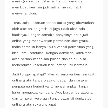
meningkatkan pengalaman berjudi kamu dan
membuat bermain judi online menjadi lebih
menyenangkan.
Tentu saja, keseruan tanpa batas yang ditawarkan
oleh slot online gratis ini juga tidak akan ada
habisnya. Dengan semakin banyaknya situs judi
online yang menawarkan permainan slot gratis,
maka semakin banyak pula variasi permainan yang
bisa kamu temukan. Dengan demikian, kamu tidak
akan pernah kehabisan pilihan dan selalu bisa
menemukan keseruan baru setiap kali bermain.
Jadi tunggu apalagi? Nikmati serunya bermain slot
online gratis tanpa biaya di depan dan rasakan
pengalaman berjudi yang menyenangkan tanpa
harus mengeluarkan uang. Ayo, buruan bergabung
dan temukan keseruan tanpa batas di dunia slot
online gratis sekarang juga!