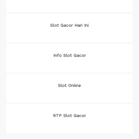
Slot Gacor Hari Ini
Info Slot Gacor
Slot Online
RTP Slot Gacor