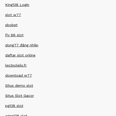
King138 Login
slot w77
sbobet
fly 88 slot
dong77 đăng nhập
daftar slot online
les3soleils.fr
download w77
Situs demo slot
Situs Slot Gacor
pg138 slot
agen138 slot