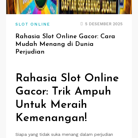
5 DESEMBER 2025
SLOT ONLINE
Rahasia Slot Online Gacor: Cara
Mudah Menang di Dunia
Perjudian
Rahasia Slot Online
Gacor: Trik Ampuh
Untuk Meraih
Kemenangan!
Siapa yang tidak suka menang dalam perjudian