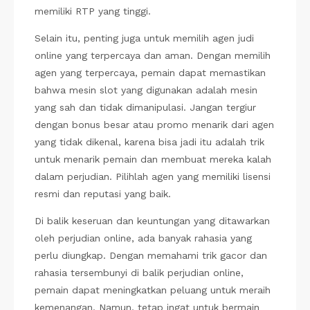
memiliki RTP yang tinggi.
Selain itu, penting juga untuk memilih agen judi
online yang terpercaya dan aman. Dengan memilih
agen yang terpercaya, pemain dapat memastikan
bahwa mesin slot yang digunakan adalah mesin
yang sah dan tidak dimanipulasi. Jangan tergiur
dengan bonus besar atau promo menarik dari agen
yang tidak dikenal, karena bisa jadi itu adalah trik
untuk menarik pemain dan membuat mereka kalah
dalam perjudian. Pilihlah agen yang memiliki lisensi
resmi dan reputasi yang baik.
Di balik keseruan dan keuntungan yang ditawarkan
oleh perjudian online, ada banyak rahasia yang
perlu diungkap. Dengan memahami trik gacor dan
rahasia tersembunyi di balik perjudian online,
pemain dapat meningkatkan peluang untuk meraih
kemenangan. Namun, tetap ingat untuk bermain