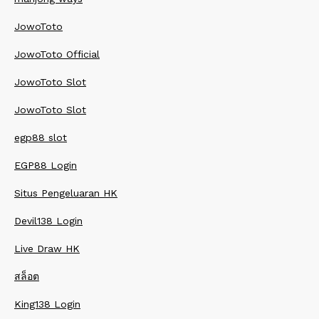
JowoToto
JowoToto Official
JowoToto Slot
JowoToto Slot
egp88 slot
EGP88 Login
Situs Pengeluaran HK
Devil138 Login
Live Draw HK
สล็อต
King138 Login