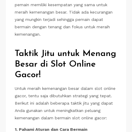
pemain memiliki kesempatan yang sama untuk
meraih kemenangan besar. Tidak ada kecurangan
yang mungkin terjadi sehingga pemain dapat
bermain dengan tenang dan fokus untuk meraih
kemenangan.
Taktik Jitu untuk Menang
Besar di Slot Online
Gacor!
Untuk meraih kemenangan besar dalam slot online
gacor, tentu saja dibutuhkan strategi yang tepat.
Berikut ini adalah beberapa taktik jitu yang dapat
Anda gunakan untuk meningkatkan peluang
kemenangan dalam bermain slot online gacor:
1. Pahami Aturan dan Cara Bermain