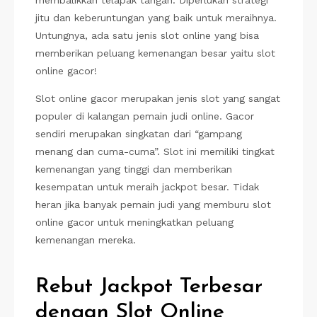
jitu dan keberuntungan yang baik untuk meraihnya.
Untungnya, ada satu jenis slot online yang bisa
memberikan peluang kemenangan besar yaitu slot
online gacor!
Slot online gacor merupakan jenis slot yang sangat
populer di kalangan pemain judi online. Gacor
sendiri merupakan singkatan dari “gampang
menang dan cuma-cuma”. Slot ini memiliki tingkat
kemenangan yang tinggi dan memberikan
kesempatan untuk meraih jackpot besar. Tidak
heran jika banyak pemain judi yang memburu slot
online gacor untuk meningkatkan peluang
kemenangan mereka.
Rebut Jackpot Terbesar
dengan Slot Online