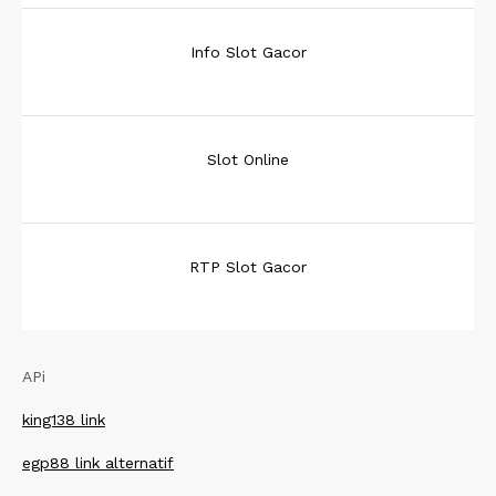
Info Slot Gacor
Slot Online
RTP Slot Gacor
APi
king138 link
egp88 link alternatif