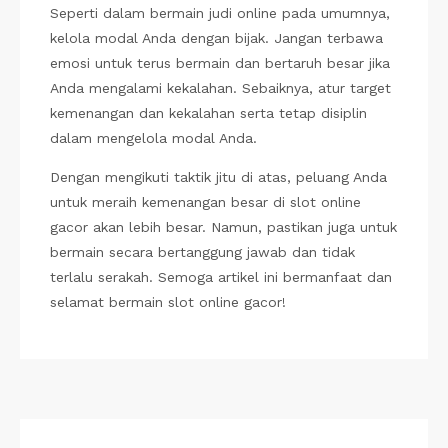
Seperti dalam bermain judi online pada umumnya,
kelola modal Anda dengan bijak. Jangan terbawa
emosi untuk terus bermain dan bertaruh besar jika
Anda mengalami kekalahan. Sebaiknya, atur target
kemenangan dan kekalahan serta tetap disiplin
dalam mengelola modal Anda.
Dengan mengikuti taktik jitu di atas, peluang Anda
untuk meraih kemenangan besar di slot online
gacor akan lebih besar. Namun, pastikan juga untuk
bermain secara bertanggung jawab dan tidak
terlalu serakah. Semoga artikel ini bermanfaat dan
selamat bermain slot online gacor!