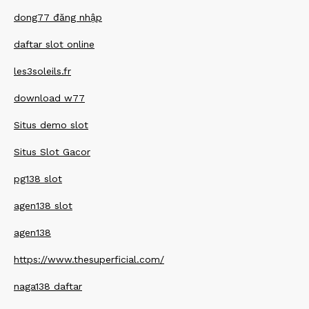
dong77 đăng nhập
daftar slot online
les3soleils.fr
download w77
Situs demo slot
Situs Slot Gacor
pg138 slot
agen138 slot
agen138
https://www.thesuperficial.com/
naga138 daftar