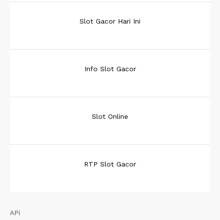
Slot Gacor Hari Ini
Info Slot Gacor
Slot Online
RTP Slot Gacor
APi