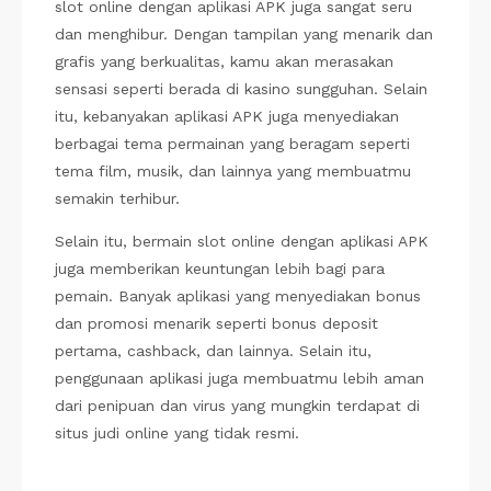
slot online dengan aplikasi APK juga sangat seru
dan menghibur. Dengan tampilan yang menarik dan
grafis yang berkualitas, kamu akan merasakan
sensasi seperti berada di kasino sungguhan. Selain
itu, kebanyakan aplikasi APK juga menyediakan
berbagai tema permainan yang beragam seperti
tema film, musik, dan lainnya yang membuatmu
semakin terhibur.
Selain itu, bermain slot online dengan aplikasi APK
juga memberikan keuntungan lebih bagi para
pemain. Banyak aplikasi yang menyediakan bonus
dan promosi menarik seperti bonus deposit
pertama, cashback, dan lainnya. Selain itu,
penggunaan aplikasi juga membuatmu lebih aman
dari penipuan dan virus yang mungkin terdapat di
situs judi online yang tidak resmi.