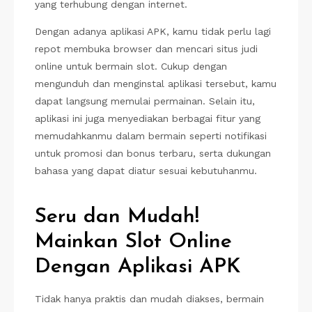
yang terhubung dengan internet.
Dengan adanya aplikasi APK, kamu tidak perlu lagi
repot membuka browser dan mencari situs judi
online untuk bermain slot. Cukup dengan
mengunduh dan menginstal aplikasi tersebut, kamu
dapat langsung memulai permainan. Selain itu,
aplikasi ini juga menyediakan berbagai fitur yang
memudahkanmu dalam bermain seperti notifikasi
untuk promosi dan bonus terbaru, serta dukungan
bahasa yang dapat diatur sesuai kebutuhanmu.
Seru dan Mudah!
Mainkan Slot Online
Dengan Aplikasi APK
Tidak hanya praktis dan mudah diakses, bermain