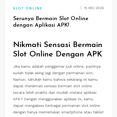
15 MEI 2026
SLOT ONLINE
Serunya Bermain Slot Online
dengan Aplikasi APK!
Nikmati Sensasi Bermain
Slot Online Dengan APK
Jika kamu adalah penggemar judi online, pastinya
sudah tidak asing lagi dengan permainan slot.
Namun, tahukah kamu bahwa sekarang ini kamu
dapat menikmati sensasi bermain slot online
secara lebih praktis dan mudah melalui aplikasi
APK? Dengan menggunakan aplikasi ini, kamu
dapat mengakses berbagai permainan slot online
dengan hanya memerlukan smartphone atau tablet