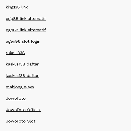
king138 link
egp88 link alternatif
egp88 link alternatif
agen96 slot login
roket 338
kaskus138 daftar
kaskus138 daftar
mahjong ways
JowoToto
JowoToto Official
JowoToto Slot