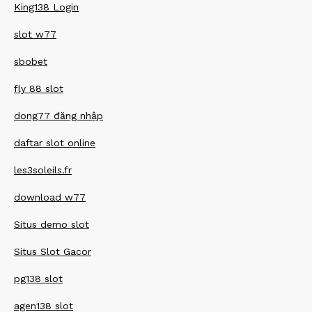
King138 Login
slot w77
sbobet
fly 88 slot
dong77 đăng nhập
daftar slot online
les3soleils.fr
download w77
Situs demo slot
Situs Slot Gacor
pg138 slot
agen138 slot