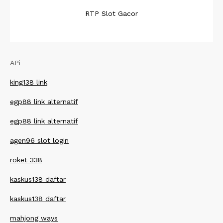
RTP Slot Gacor
APi
king138 link
egp88 link alternatif
egp88 link alternatif
agen96 slot login
roket 338
kaskus138 daftar
kaskus138 daftar
mahjong ways