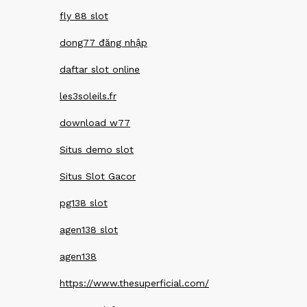
fly 88 slot
dong77 đăng nhập
daftar slot online
les3soleils.fr
download w77
Situs demo slot
Situs Slot Gacor
pg138 slot
agen138 slot
agen138
https://www.thesuperficial.com/