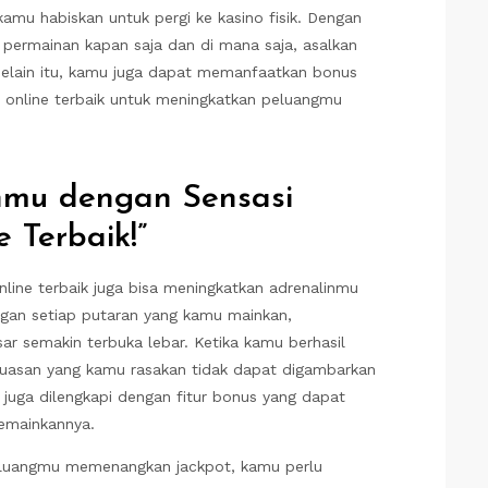
mu habiskan untuk pergi ke kasino fisik. Dengan
permainan kapan saja dan di mana saja, asalkan
 Selain itu, kamu juga dapat memanfaatkan bonus
t online terbaik untuk meningkatkan peluangmu
nmu dengan Sensasi
 Terbaik!”
nline terbaik juga bisa meningkatkan adrenalinmu
ngan setiap putaran yang kamu mainkan,
 semakin terbuka lebar. Ketika kamu berhasil
uasan yang kamu rasakan tidak dapat digambarkan
t juga dilengkapi dengan fitur bonus yang dapat
mainkannya.
eluangmu memenangkan jackpot, kamu perlu