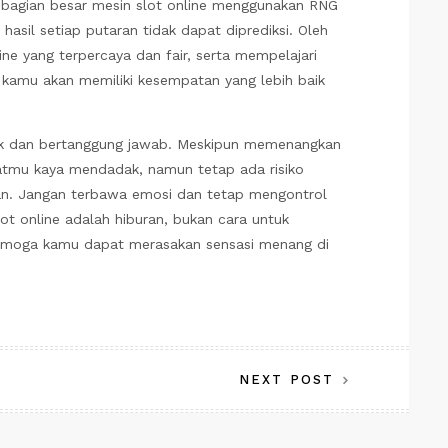
ebagian besar mesin slot online menggunakan RNG
il setiap putaran tidak dapat diprediksi. Oleh
line yang terpercaya dan fair, serta mempelajari
 kamu akan memiliki kesempatan yang lebih baik
jak dan bertanggung jawab. Meskipun memenangkan
uatmu kaya mendadak, namun tetap ada risiko
an. Jangan terbawa emosi dan tetap mengontrol
lot online adalah hiburan, bukan cara untuk
emoga kamu dapat merasakan sensasi menang di
NEXT POST