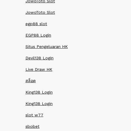
JowoToto Slot
JowoToto Slot
egp88 slot
EGP88 Login
Situs Pengeluaran HK
Devil138 Login
Live Draw HK
สล็อต
King138 Login
King138 Login
slot w77
sbobet