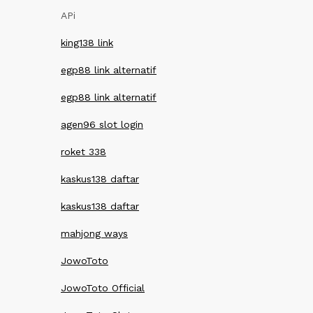
APi
king138 link
egp88 link alternatif
egp88 link alternatif
agen96 slot login
roket 338
kaskus138 daftar
kaskus138 daftar
mahjong ways
JowoToto
JowoToto Official